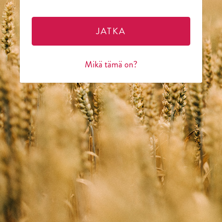
JATKA
Mikä tämä on?