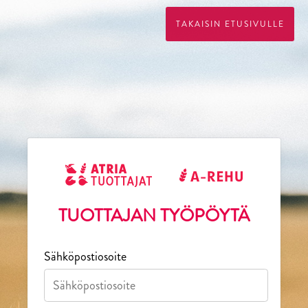
TAKAISIN ETUSIVULLE
TUOTTAJAN TYÖPÖYTÄ
Sähköpostiosoite