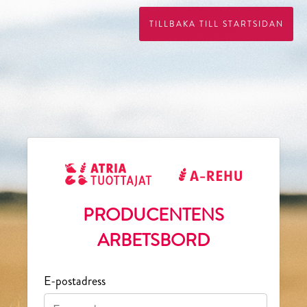
TILLBAKA TILL STARTSIDAN
PRODUCENTENS
ARBETSBORD
E-postadress