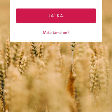
JATKA
Mikä tämä on?