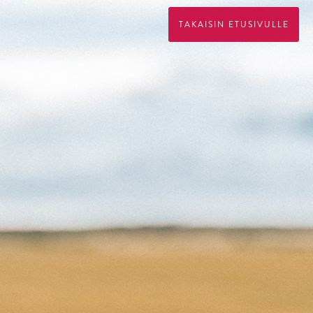
TAKAISIN ETUSIVULLE