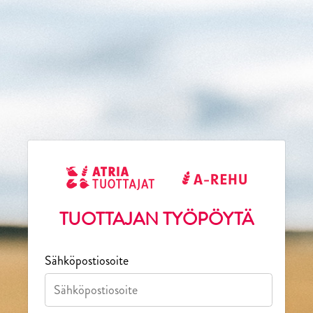
TUOTTAJAN TYÖPÖYTÄ
Sähköpostiosoite